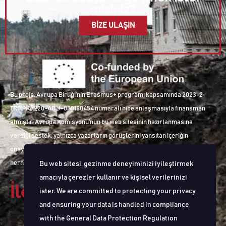
misiniz?
BİZE ULAŞIN
Bu proje, Avrupa Birliği’nin Erasmus+ programı kapsamında 2023-2-
TR01-KA220-ADU-000180454 numaralı hibe anlaşmasıyla finansman
almıştır. Avrupa Komisyonu’nun bu web sitesinin hazırlanmasına
verdiği destek, yalnızca yazarların görüşlerini yansıtan içeriğin
onaylandığı anlamına gelmez ve Komisyon, burada yer alan bilgilerin
herhangi bir şekilde kullanılmasıyla ilgili olarak sorumlu tutulamaz.
Bu web sitesi, gezinme deneyiminizi iyileştirmek
amacıyla çerezler kullanır ve kişisel verilerinizi
İletişime Geçin
ister. We are committed to protecting your privacy
and ensuring your data is handled in compliance
with the
General Data Protection Regulation