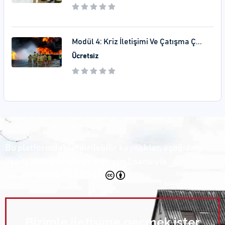
Modül 4: Kriz İletişimi Ve Çatışma Ç...
Ücretsiz
Bu platformdaki indirilebilir kaynaklar, aşağıdaki
lisans kapsamında açık erişim lisansıyla
sunulmaktadır:
CC BY 4.0
Bizimle iletişime geçmek ister