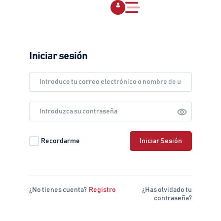
Iniciar sesión
Email or Username
Password
Recordarme
Remember Me
Iniciar Sesión
¿No tienes cuenta?
Registro
¿Has olvidado tu
contraseña?