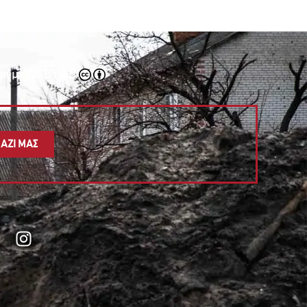
να με
CC BY 4.0
ΑΖΙ ΜΑΣ