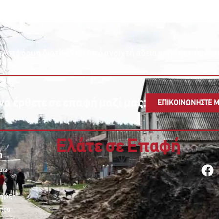
ν πλατφόρμα διατίθενται υπό ανοιχτή άδεια χρήσης σύμφω
να έρθετε σε επαφή μαζί μας;
ΕΠΙΚΟΙΝΩΝΗΣΤΕ Μ
Ελάτε σε Επαφή
έσω
ήριξη
οπου