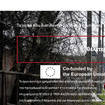
Τα υλικά που διατίθενται για λήψη σε αυτήν τη
Θέλετε 
Το έργο αυτό έχει χρηματοδοτηθεί από την Ευρωπαϊκή Ένωση μ
του προγράμματος Erasmus+ στο πλαίσιο της συμφωνίας
επιχορήγησης Nº 2023-2-TR01-KA220-ADU-000180454. Η υποστ
της Ευρωπαϊκής Επιτροπής για την παραγωγή αυτού του ιστότ