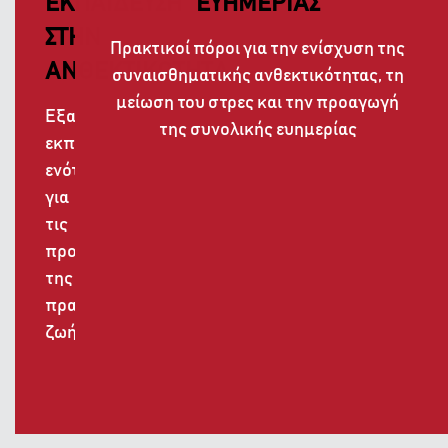
ΕΚΠΑΙΔΕΥΣΗ
ΕΥΗΜΕΡΙΑΣ
ΣΤΗΝ
Πρακτικοί πόροι για την ενίσχυση της
ΑΝΘΕΚΤΙΚΟΤΗΤΑ
συναισθηματικής ανθεκτικότητας, τη
μείωση του στρες και την προαγωγή
Εξατομικευμένες
της συνολικής ευημερίας
εκπαιδευτικές
ενότητες
για
τις
προκλήσεις
της
πραγματικής
ζωής