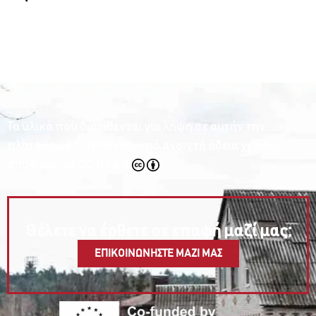
Τα υλικά που διατίθενται για λήψη σε αυτήν την
πλατφόρμα διατίθενται υπό ανοιχτή άδεια χρήσης
σύμφωνα με
CC BY 4.0
Θέλετε να έρθετε σε επαφή μαζί μας;
ΕΠΙΚΟΙΝΩΝΗΣΤΕ ΜΑΖΙ ΜΑΣ