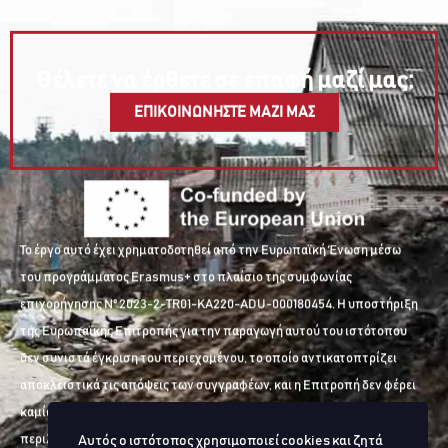
Θέλετε να έρθετε σε επαφή μαζί μας;
ΕΠΙΚΟΙΝΩΝΗΣΤΕ ΜΑΖΙ ΜΑΣ
Το έργο αυτό έχει χρηματοδοτηθεί από την Ευρωπαϊκή Ένωση μέσω
του προγράμματος Erasmus+ στο πλαίσιο της συμφωνίας
επιχορήγησης Nº 2023-2-TR01-KA220-ADU-000180454. Η υποστήριξη
της Ευρωπαϊκής Επιτροπής για την παραγωγή αυτού του ιστότοπου
δεν συνιστά έγκριση του περιεχομένου, το οποίο αντικατοπτρίζει
αποκλειστικά τις απόψεις των συγγραφέων, και η Επιτροπή δεν φέρει
καμία ευθύνη για οποιαδήποτε χρήση των πληροφοριών που
περιλαμβάνονται σε αυτόν.
Αυτός ο ιστότοπος χρησιμοποιεί cookies και ζητά